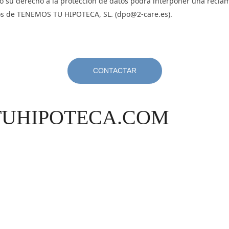
o su derecho a la protección de datos podrá interponer una recla
tos de TENEMOS TU HIPOTECA, SL. (dpo@2-care.es).
UHIPOTECA.COM