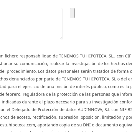
a un fichero responsabilidad de TENEMOS TU HIPOTECA, SL., con C
onar su comunicación, realizar la investigación de los hechos den
 del procedimiento. Los datos personales serán tratados de forma c
hechos denunciados por parte de TENEMOS TU HIPOTECA, SL o del enc
idad para el ejercicio de una misión de interés público, como es la
 febrero, reguladora de la protección de las personas que inform
s indicadas durante el plazo necesario para su investigación confo
con el Delegado de Protección de datos AUDINNOVA, S.L con NIF 
os de acceso, rectificación, supresión, oposición, limitación y po
nemostuhipoteca.com, aportando copia de su DNI o documento equiva