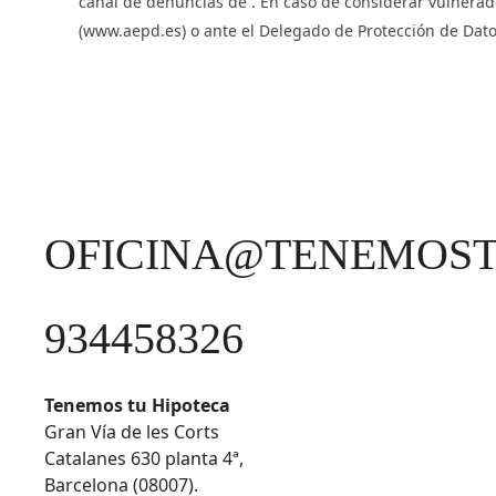
canal de denuncias de . En caso de considerar vulnerad
(www.aepd.es) o ante el Delegado de Protección de Da
OFICINA@TENEMOST
934458326
Tenemos tu Hipoteca
Gran Vía de les Corts
Catalanes 630 planta 4ª,
Barcelona (08007).